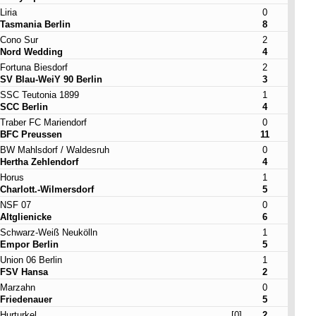
Liria
0
Tasmania Berlin
8
Cono Sur
2
Nord Wedding
4
Fortuna Biesdorf
2
SV Blau-WeiY 90 Berlin
3
SSC Teutonia 1899
1
SCC Berlin
4
Traber FC Mariendorf
0
BFC Preussen
11
BW Mahlsdorf / Waldesruh
0
Hertha Zehlendorf
4
Horus
1
Charlott.-Wilmersdorf
5
NSF 07
0
Altglienicke
6
Schwarz-Weiß Neukölln
1
Empor Berlin
5
Union 06 Berlin
1
FSV Hansa
2
Marzahn
0
Friedenauer
5
Hurturkel
[0]
2