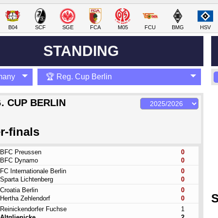
B04
SCF
SGE
FCA
M05
FCU
BMG
HSV
STANDING
many
🏆 Reg. Cup Berlin
. CUP BERLIN
r-finals
BFC Preussen
0
BFC Dynamo
0
FC Internationale Berlin
0
Sparta Lichtenberg
0
Croatia Berlin
0
S
Hertha Zehlendorf
0
Reinickendorfer Fuchse
1
Altglienicke
2