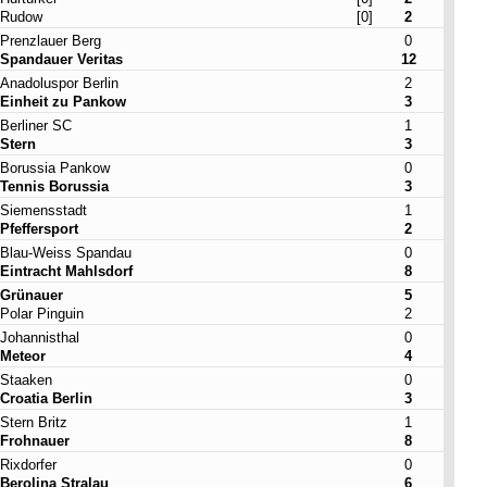
Rudow
[0]
2
Prenzlauer Berg
0
Spandauer Veritas
12
Anadoluspor Berlin
2
Einheit zu Pankow
3
Berliner SC
1
Stern
3
Borussia Pankow
0
Tennis Borussia
3
Siemensstadt
1
Pfeffersport
2
Blau-Weiss Spandau
0
Eintracht Mahlsdorf
8
Grünauer
5
Polar Pinguin
2
Johannisthal
0
Meteor
4
Staaken
0
Croatia Berlin
3
Stern Britz
1
Frohnauer
8
Rixdorfer
0
Berolina Stralau
6