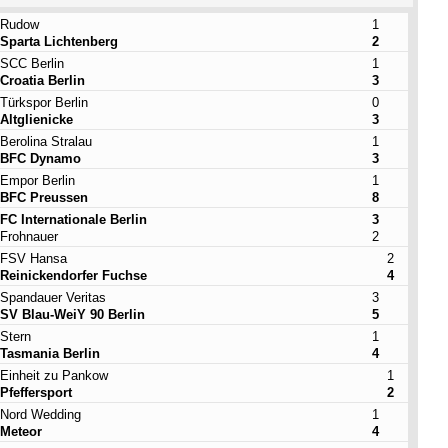
Rudow
1
Sparta Lichtenberg
2
SCC Berlin
1
Croatia Berlin
3
Türkspor Berlin
0
Altglienicke
3
Berolina Stralau
1
BFC Dynamo
3
Empor Berlin
1
BFC Preussen
8
FC Internationale Berlin
3
Frohnauer
2
FSV Hansa
2
Reinickendorfer Fuchse
4
Spandauer Veritas
3
SV Blau-WeiY 90 Berlin
5
Stern
1
Tasmania Berlin
4
Einheit zu Pankow
1
Pfeffersport
2
Nord Wedding
1
Meteor
4