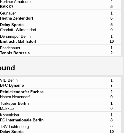
Berliner Amateure
4
BAK 07
5
Grünauer
1
Hertha Zehlendorf
6
Delay Sports
5
Charlott.-Wilmersdorf
0
Dersimspor Berlin
1
Eintracht Mahlsdorf
10
Friedenauer
1
Tennis Borussia
2
ound
VfB Berlin
1
BFC Dynamo
7
Reinickendorfer Fuchse
2
Hohen Neuendorf
0
Türkspor Berlin
1
Makkabi
0
Köpenicker
1
FC Internationale Berlin
8
TSV Lichtenberg
0
Delay Sports
10