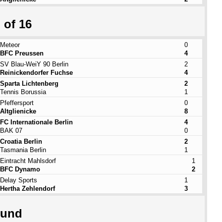
 of 16
Meteor
0
BFC Preussen
4
SV Blau-WeiY 90 Berlin
2
Reinickendorfer Fuchse
4
Sparta Lichtenberg
2
Tennis Borussia
1
Pfeffersport
0
Altglienicke
8
FC Internationale Berlin
4
BAK 07
0
Croatia Berlin
2
Tasmania Berlin
1
Eintracht Mahlsdorf
1
BFC Dynamo
2
Delay Sports
1
Hertha Zehlendorf
3
ound