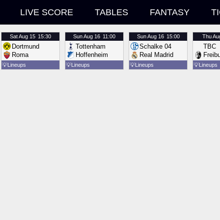
LIVE SCORE
TABLES
FANTASY
T
Sat
Aug 15
15:30
Sun
Aug 16
11:00
Sun
Aug 16
15:00
Thu
Au
Dortmund
Tottenham
Schalke 04
TBC
Roma
Hoffenheim
Real Madrid
Freib
💡
Lineups
💡
Lineups
💡
Lineups
💡
Lineups