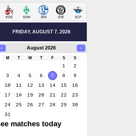
KOE
SVW
S04
SVE
SCP
FRIDAY, AUGUST 7, 2026
August 2026
<
>
M
T
W
T
F
S
S
1
2
3
4
5
6
7
8
9
10
11
12
13
14
15
16
17
18
19
20
21
22
23
24
25
26
27
28
29
30
31
ee matches today