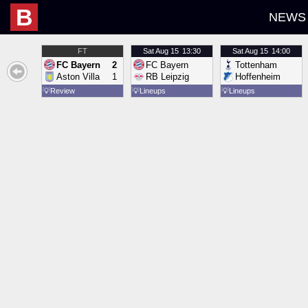
B
NEWS
FT
Sat
Aug 15
13:30
Sat
Aug 15
14:00
FC Bayern
2
FC Bayern
Tottenham
Aston Villa
1
RB Leipzig
Hoffenheim
💡
Review
💡
Lineups
💡
Lineups