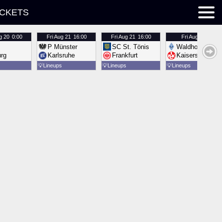
ICKETS
g 20
0:00
Fri
Aug 21
16:00
Fri
Aug 21
16:00
Fri
Aug 21
16:00
P Münster
SC St. Tönis
Waldhof Mannh
urg
Karlsruhe
Frankfurt
Kaiserslautern
💡
Lineups
💡
Lineups
💡
Lineups