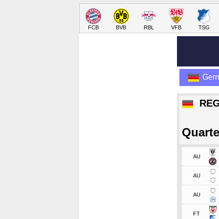
FCB
BVB
RBL
VFB
TSG
Ger
REG
Quarte
AU
AU
AU
FT