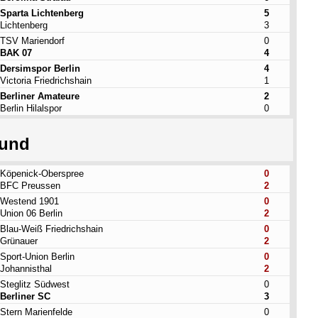
Sparta Lichtenberg
5
Lichtenberg
3
TSV Mariendorf
0
BAK 07
4
Dersimspor Berlin
4
Victoria Friedrichshain
1
Berliner Amateure
2
Berlin Hilalspor
0
ound
Köpenick-Oberspree
0
BFC Preussen
2
Westend 1901
0
Union 06 Berlin
2
Blau-Weiß Friedrichshain
0
Grünauer
2
Sport-Union Berlin
0
Johannisthal
2
Steglitz Südwest
0
Berliner SC
3
Stern Marienfelde
0